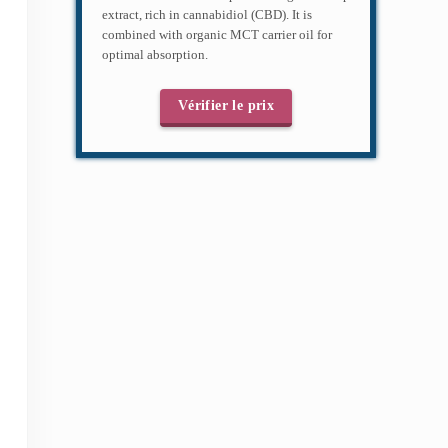
extract, rich in cannabidiol (CBD). It is
combined with organic MCT carrier oil for
optimal absorption.
Vérifier le prix