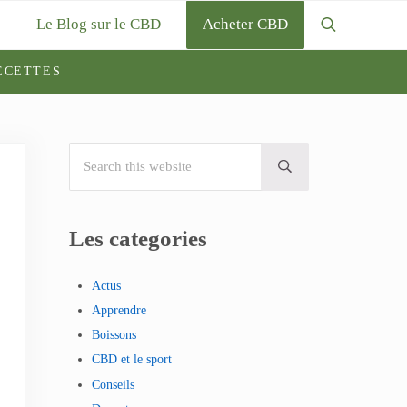
Le Blog sur le CBD
Acheter CBD
Search
ECETTES
Search this website
Sidebar
Submit search
Les categories
Actus
Apprendre
Boissons
CBD et le sport
Conseils