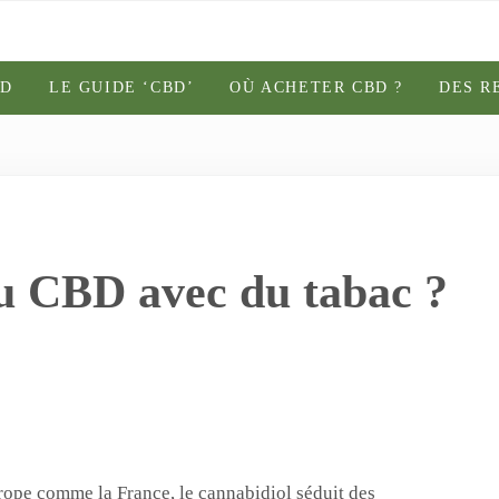
BD
LE GUIDE ‘CBD’
OÙ ACHETER CBD ?
DES R
 CBD avec du tabac ?
rope comme la France, le cannabidiol séduit des