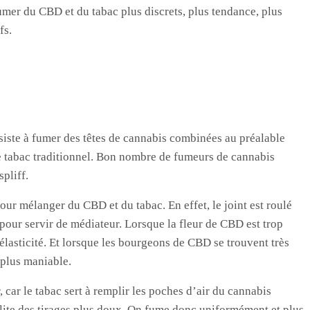
mer du CBD et du tabac plus discrets, plus tendance, plus
fs.
nsiste à fumer des têtes de cannabis combinées au préalable
e tabac traditionnel. Bon nombre de fumeurs de cannabis
pliff.
 pour mélanger du CBD et du tabac. En effet, le joint est roulé
é pour servir de médiateur. Lorsque la fleur de CBD est trop
’élasticité. Et lorsque les bourgeons de CBD se trouvent très
e plus maniable.
, car le tabac sert à remplir les poches d’air du cannabis
lite des tirages plus doux. On fume donc uniformément et plus