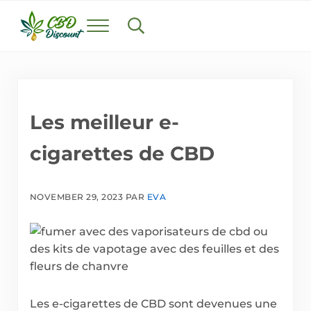
Skip to main content
Skip to header right navigation
Skip to after header navigation
Skip to site footer
Menu
Search...
cbddiscount.fr
Trouvez le meilleur CBD en France
Les meilleur e-
cigarettes de CBD
NOVEMBER 29, 2023
PAR
EVA
Les e-cigarettes de CBD sont devenues une