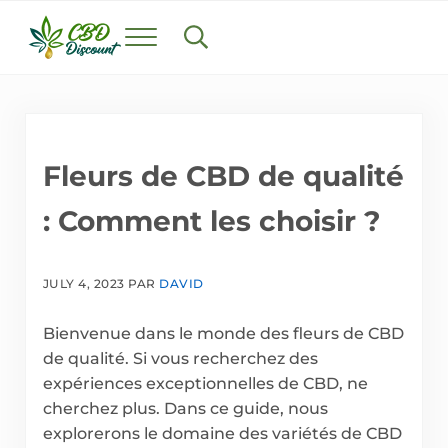
Skip to main content
Skip to header right navigation
Skip to after header navigation
Skip to site footer
Menu
Search...
cbddiscount.fr
Trouvez le meilleur CBD en France
Fleurs de CBD de qualité
: Comment les choisir ?
JULY 4, 2023
PAR
DAVID
Bienvenue dans le monde des fleurs de CBD
de qualité. Si vous recherchez des
expériences exceptionnelles de CBD, ne
cherchez plus. Dans ce guide, nous
explorerons le domaine des variétés de CBD