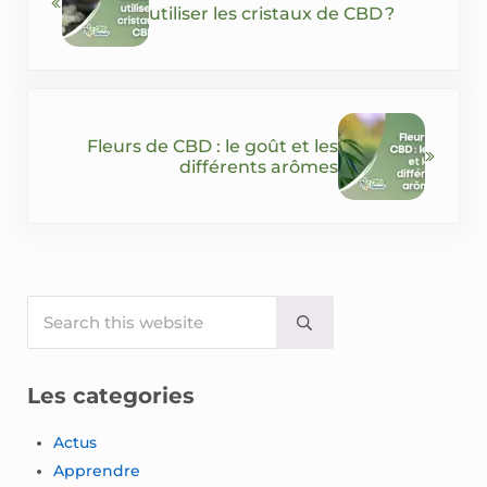
utiliser les cristaux de CBD ?
Next Post:
Fleurs de CBD : le goût et les
différents arômes
Sidebar
Search this website
Submit search
Les categories
Actus
Apprendre