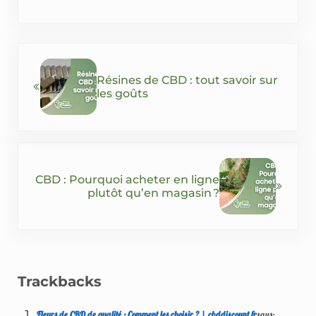
Previous Post:
Résines de CBD : tout savoir sur
les goûts
Next Post:
CBD : Pourquoi acheter en ligne
plutôt qu’en magasin ?
Reader Interactions
Trackbacks
Fleurs de CBD de qualité : Comment les choisir ? | cbddiscount.fr
says: