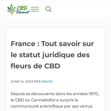
Skip to main content
Skip to header right navigation
Skip to after header navigation
Skip to site footer
Menu
Search...
cbddiscount.fr
Trouvez le meilleur CBD en France
France : Tout savoir sur
le statut juridique des
fleurs de CBD
JUNE 14, 2023
PAR
DAVID
Depuis sa découverte dans les années 1970,
le CBD ou Cannabidiol a surpris la
communauté scientifique par ses vertus