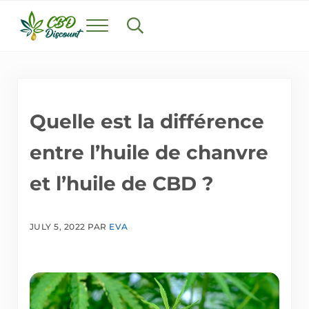
Skip to main content
Skip to header right navigation
Skip to after header navigation
Skip to site footer
Menu
Search...
cbddiscount.fr
Trouvez le meilleur CBD en France
Quelle est la différence
entre l’huile de chanvre
et l’huile de CBD ?
JULY 5, 2022
PAR
EVA