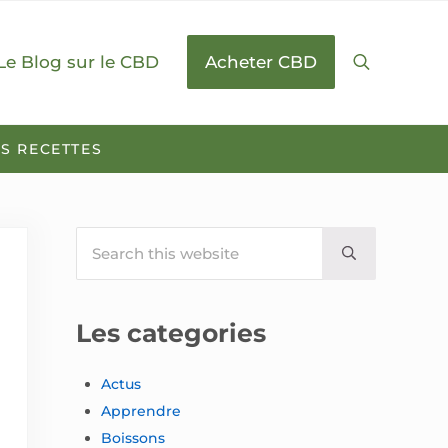
Le Blog sur le CBD
Acheter CBD
Search
S RECETTES
Search this website
Sidebar
Submit searc
Les categories
Actus
Apprendre
Boissons