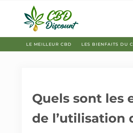
Skip to main content
Skip to header right navigation
Skip to after header navigation
Skip to site footer
Trouvez le meilleur CBD en France
cbddiscount.fr
LE MEILLEUR CBD
LES BIENFAITS DU 
Quels sont les 
de l’utilisation