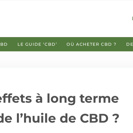
CBD
LE GUIDE ‘CBD’
OÙ ACHETER CBD ?
DE
effets à long terme
 de l’huile de CBD ?